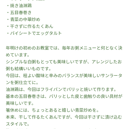
・焼き油淋鶏
・五目春巻き
・青菜の中華炒め
・干さずに作るたくあん
・パイシートでエッグタルト
年明けの初めのお教室では、毎年お粥メニューと何となく決
めています。
シンプルな白粥もとっても美味しいですが、アレンジしたお
粥も結構いいものです。
今回は、程よい酸味と辛みのバランスが美味しいサンラータ
ンを粥仕立てに。
油淋鶏は、今回はフライパンでパリッと焼いて作ります。
基本の五目春巻きは、パリッとした皮と歯触りの良い具材が
美味しいです。
箸休めには、ちょっとあると嬉しい青菜炒めを。
本来、干して作るたくあんですが、今回は干さずに漬け込む
スタイルで。