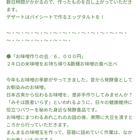
数日時間がかかるので、作ったものを召し上がっていただき
ます。
デザートはパイシートで作るエッグタルトを！
～・～・～・～・～・～・～・～・～・～・～・～・～・
～・～・～・～・～・～・～・
●「お味噌作りの会／６，０００円」
２キロの米味噌をお持ち帰り&数種お味噌の食べ比べ
今年もお味噌の季節がやってきました。昔から発酵食として
お馴染みのお味噌。
日本古来から伝わるお味噌を、是非手作りしてみませんか？
「みそは医者いらず」といわれるように、日々の健康維持に
役立つパワーを秘めた身近な発酵食品です。
お味噌にまつわるあれこれのお話の後、実際に大豆を潰すと
ころから行っていただきます。
まんまるの味噌玉を作って、容器に詰めていく作業は、なか
なか楽しいものですよ。