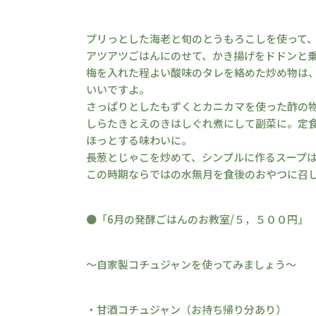
プリっとした海老と旬のとうもろこしを使って
アツアツごはんにのせて、かき揚げをドドンと
梅を入れた程よい酸味のタレを絡めた炒め物は
いいですよ。
さっぱりとしたもずくとカニカマを使った酢の
しらたきとえのきはしぐれ煮にして副菜に。定
ほっとする味わいに。
長葱とじゃこを炒めて、シンプルに作るスープ
この時期ならではの水無月を食後のおやつに召
●「6月の発酵ごはんのお教室/５，５００円」
～自家製コチュジャンを使ってみましょう～
・甘酒コチュジャン（お持ち帰り分あり）