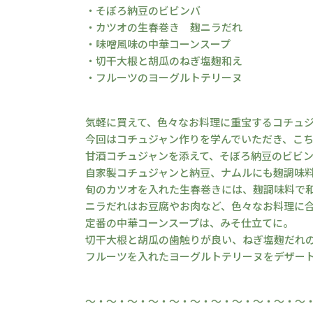
・そぼろ納豆のビビンバ
・カツオの生春巻き 麹ニラだれ
・味噌風味の中華コーンスープ
・切干大根と胡瓜のねぎ塩麹和え
・フルーツのヨーグルトテリーヌ
気軽に買えて、色々なお料理に重宝するコチュ
今回はコチュジャン作りを学んでいただき、こ
甘酒コチュジャンを添えて、そぼろ納豆のビビ
自家製コチュジャンと納豆、ナムルにも麹調味
旬のカツオを入れた生春巻きには、麹調味料で
ニラだれはお豆腐やお肉など、色々なお料理に
定番の中華コーンスープは、みそ仕立てに。
切干大根と胡瓜の歯触りが良い、ねぎ塩麹だれ
フルーツを入れたヨーグルトテリーヌをデザー
～・～・～・～・～・～・～・～・～・～・～