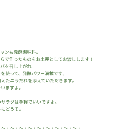
ジャンも発酵調味料。
ちらで作ったものをお土産としてお渡しします！
ンバを召し上がれ。
料を使って、発酵パワー満載です。
和えたニラだれを添えていただきます。
合いますよ。
のサラダは手軽でいいですよ。
トにどうぞ。
・～・～・～・～・～・～・～・～・～・