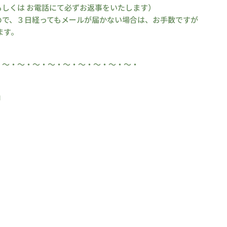
しくは お電話にて必ずお返事をいたします）
ので、３日経ってもメールが届かない場合は、お手数ですが
ます。
・～・～・～・～・～・～・～・～・～・
」