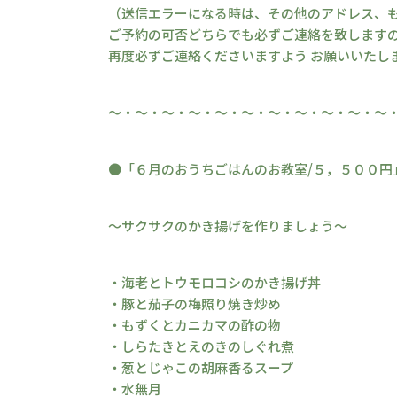
（送信エラーになる時は、その他のアドレス、も
ご予約の可否どちらでも必ずご連絡を致します
再度必ずご連絡くださいますよう お願いいたし
～・～・～・～・～・～・～・～・～・～・～
●「６月のおうちごはんのお教室/５，５００円
～サクサクのかき揚げを作りましょう～
・海老とトウモロコシのかき揚げ丼
・豚と茄子の梅照り焼き炒め
・もずくとカニカマの酢の物
・しらたきとえのきのしぐれ煮
・葱とじゃこの胡麻香るスープ
・水無月