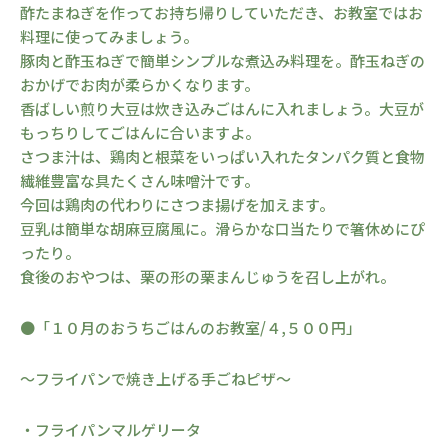
酢たまねぎを作ってお持ち帰りしていただき、お教室ではお
料理に使ってみましょう。
豚肉と酢玉ねぎで簡単シンプルな煮込み料理を。酢玉ねぎの
おかげでお肉が柔らかくなります。
香ばしい煎り大豆は炊き込みごはんに入れましょう。大豆が
もっちりしてごはんに合いますよ。
さつま汁は、鶏肉と根菜をいっぱい入れたタンパク質と食物
繊維豊富な具たくさん味噌汁です。
今回は鶏肉の代わりにさつま揚げを加えます。
豆乳は簡単な胡麻豆腐風に。滑らかな口当たりで箸休めにぴ
ったり。
食後のおやつは、栗の形の栗まんじゅうを召し上がれ。
●「１０月のおうちごはんのお教室/４,５００円」
～フライパンで焼き上げる手ごねピザ～
・フライパンマルゲリータ